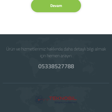
Devam
Ürün ve hizmetlerimiz hakkında daha detaylı bilgi almak
için hemen arayın.
05338527788