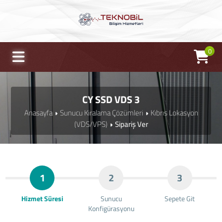
0
CY SSD VDS 3
Anasayfa
Sunucu Kiralama Çözümleri
Kıbrıs Lokasyon
(VDS/VPS)
Sipariş Ver
1
2
3
Hizmet Süresi
Sunucu
Sepete Git
Konfigürasyonu