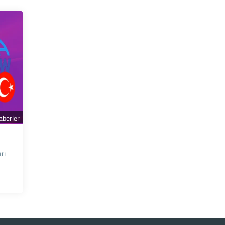
aberler
rı