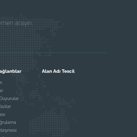
hemen arayın.
Bağlantılar
Alan Adı Tescil
ın
ar
Duyurular
azılar
ası
oğrulama
özleşmesi