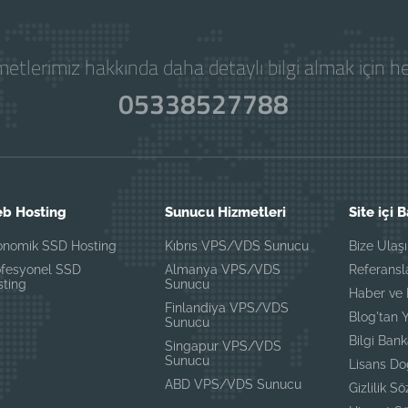
etlerimiz hakkında daha detaylı bilgi almak için 
05338527788
b Hosting
Sunucu Hizmetleri
Site içi 
onomik SSD Hosting
Kıbrıs VPS/VDS Sunucu
Bize Ulaş
ofesyonel SSD
Almanya VPS/VDS
Referansl
sting
Sunucu
Haber ve 
Finlandiya VPS/VDS
Blog'tan Y
Sunucu
Bilgi Bank
Singapur VPS/VDS
Sunucu
Lisans D
ABD VPS/VDS Sunucu
Gizlilik S