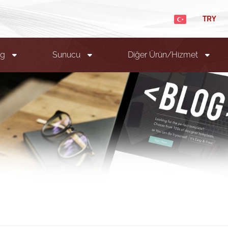
TRY
ng
Sunucu
Diğer Ürün/Hizmet