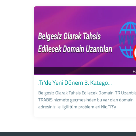
H
.Tr’de Yeni Dönem 3. Katego...
Belgesiz Olarak Tahsis Edilecek Domain .TR Uzantıla
TRABIS hizmete geçmesinden bu var olan domain
adresiniz ile ilgili tüm problemleri Nic.TR’y...