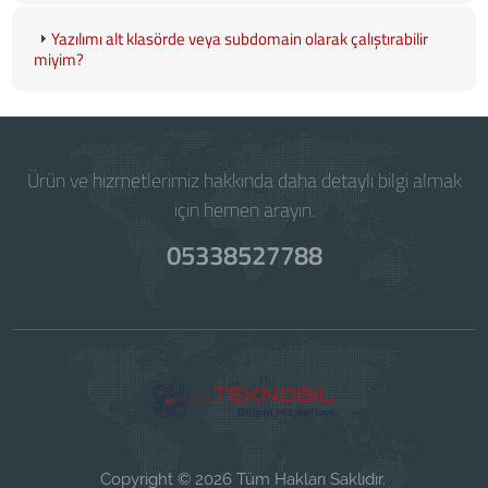
Yazılımı alt klasörde veya subdomain olarak çalıştırabilir
miyim?
Ürün ve hizmetlerimiz hakkında daha detaylı bilgi almak
için hemen arayın.
05338527788
Copyright © 2026 Tüm Hakları Saklıdır.