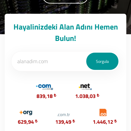
Hayalinizdeki Alan Adını Hemen
Bulun!
839,18
₺
1.038,03
₺
.com.tr
629,94
₺
139,49
₺
1.446,12
₺