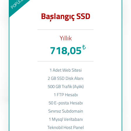
POPÜLER
Başlangıç SSD
Yıllık
718,05
₺
1 Adet Web Sitesi
2 GB SSD Disk Alanı
500 GB Trafik (Aylık)
1 FTP Hesabı
50 E-posta Hesabı
Sınırsız Subdomain
1 Mysql Veritabanı
Teknobil Host Panel