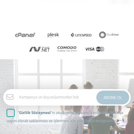
ABONE OL
"
Gizlilik Sözleşmesi
"ni okudum ve anladım. Verilerimin KVKK'ya
uygun olarak saklanması ve işlenmesi için onay/yetki veriyorum.