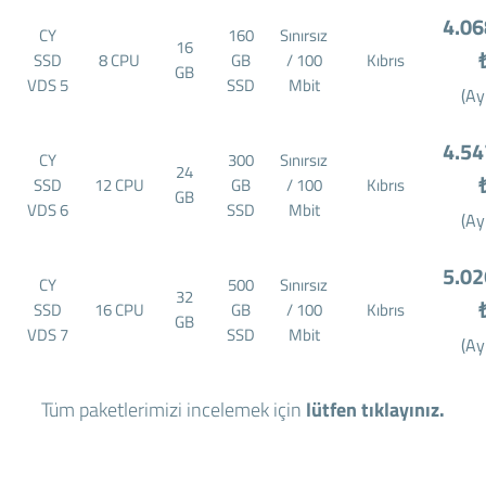
4.06
CY
160
Sınırsız
16
SSD
8 CPU
GB
/ 100
Kıbrıs
GB
VDS 5
SSD
Mbit
(Ay
4.54
CY
300
Sınırsız
24
SSD
12 CPU
GB
/ 100
Kıbrıs
GB
VDS 6
SSD
Mbit
(Ay
5.02
CY
500
Sınırsız
32
SSD
16 CPU
GB
/ 100
Kıbrıs
GB
VDS 7
SSD
Mbit
(Ay
Tüm paketlerimizi incelemek için
lütfen tıklayınız.