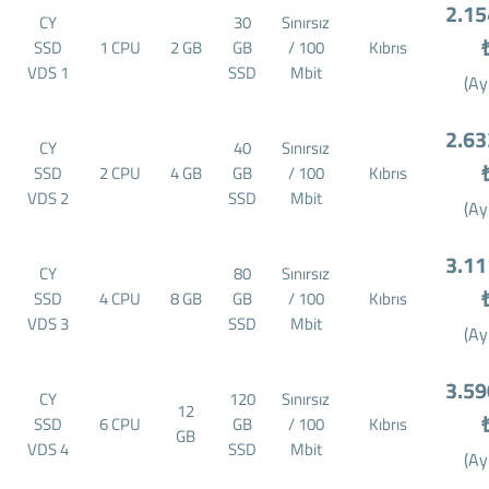
2.15
CY
30
Sınırsız
SSD
1 CPU
2 GB
GB
/ 100
Kıbrıs
VDS 1
SSD
Mbit
(Ay
2.63
CY
40
Sınırsız
SSD
2 CPU
4 GB
GB
/ 100
Kıbrıs
VDS 2
SSD
Mbit
(Ay
3.11
CY
80
Sınırsız
SSD
4 CPU
8 GB
GB
/ 100
Kıbrıs
VDS 3
SSD
Mbit
(Ay
3.59
CY
120
Sınırsız
12
SSD
6 CPU
GB
/ 100
Kıbrıs
GB
VDS 4
SSD
Mbit
(Ay