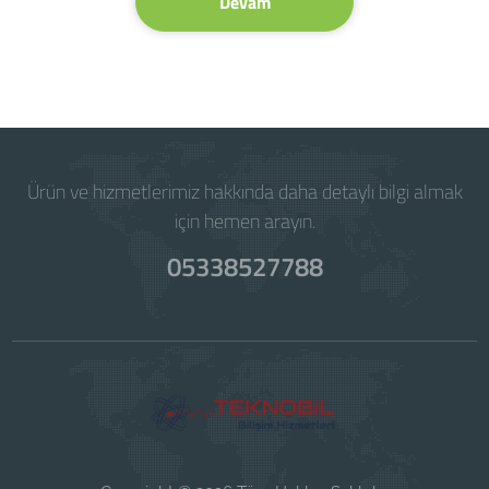
Devam
Ürün ve hizmetlerimiz hakkında daha detaylı bilgi almak
için hemen arayın.
05338527788