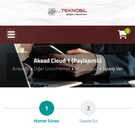
0
Akead Cloud 1 (Paylaşımlı)
Anasayfa
Diğer Ürün/Hizmet
Akead Cloud
Sipariş Ver
1
2
Hizmet Süresi
Sepete Git