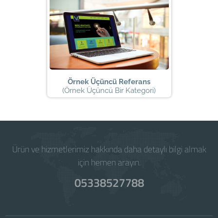
Örnek Üçüncü Referans
(Örnek Üçüncü Bir Kategori)
Ürün ve hizmetlerimiz hakkında daha detaylı bilgi almak
için hemen arayın.
05338527788