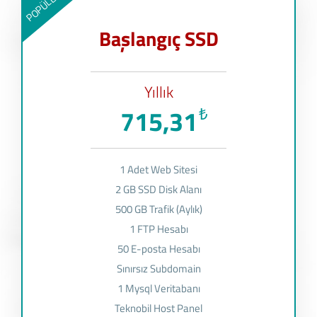
POPÜLER
Başlangıç SSD
Yıllık
715,31
₺
1 Adet Web Sitesi
2 GB SSD Disk Alanı
500 GB Trafik (Aylık)
1 FTP Hesabı
50 E-posta Hesabı
Sınırsız Subdomain
1 Mysql Veritabanı
Teknobil Host Panel