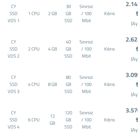
2.14
CY
30
Sınırsız
SSD
1 CPU
2 GB
GB
/ 100
Kıbrıs
VDS 1
SSD
Mbit
(Ay
2.62
CY
40
Sınırsız
SSD
2 CPU
4 GB
GB
/ 100
Kıbrıs
VDS 2
SSD
Mbit
(Ay
3.09
CY
80
Sınırsız
SSD
4 CPU
8 GB
GB
/ 100
Kıbrıs
VDS 3
SSD
Mbit
(Ay
3.57
CY
120
Sınırsız
12
SSD
6 CPU
GB
/ 100
Kıbrıs
GB
VDS 4
SSD
Mbit
(Ay