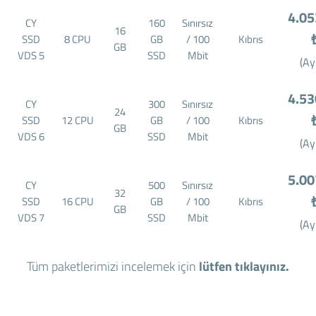
4.05
CY
160
Sınırsız
16
SSD
8 CPU
GB
/ 100
Kıbrıs
GB
VDS 5
SSD
Mbit
(Ay
4.53
CY
300
Sınırsız
24
SSD
12 CPU
GB
/ 100
Kıbrıs
GB
VDS 6
SSD
Mbit
(Ay
5.00
CY
500
Sınırsız
32
SSD
16 CPU
GB
/ 100
Kıbrıs
GB
VDS 7
SSD
Mbit
(Ay
Tüm paketlerimizi incelemek için
lütfen tıklayınız.