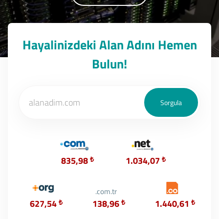
Hayalinizdeki Alan Adını Hemen
Bulun!
835,98
₺
1.034,07
₺
.com.tr
627,54
₺
138,96
₺
1.440,61
₺