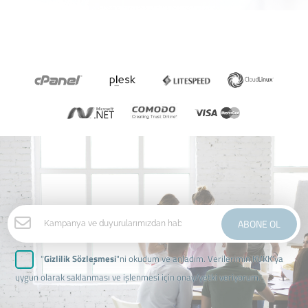
ABONE OL
"
Gizlilik Sözleşmesi
"ni okudum ve anladım. Verilerimin KVKK'ya
uygun olarak saklanması ve işlenmesi için onay/yetki veriyorum.