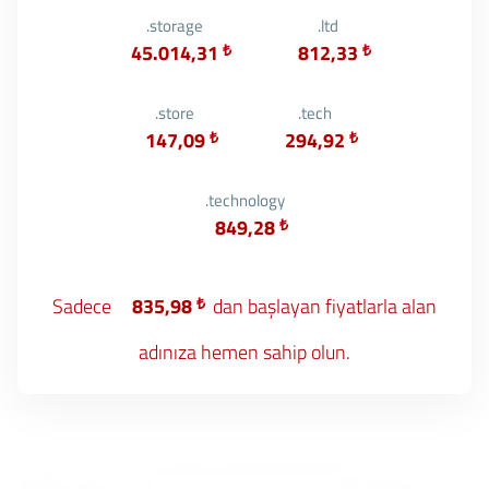
.storage
.ltd
45.014,31
₺
812,33
₺
.store
.tech
147,09
₺
294,92
₺
.technology
849,28
₺
Sadece
835,98
₺
dan başlayan fiyatlarla alan
adınıza hemen sahip olun.